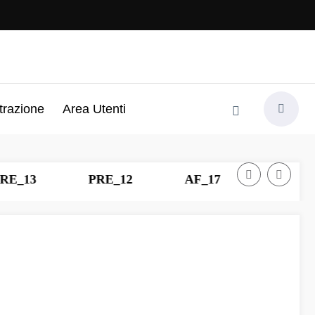
trazione
Area Utenti
3
PRE_12
AF_17
PRE_11