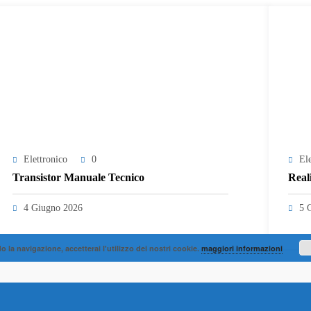
Elettronico
0
El
Transistor Manuale Tecnico
Real
4 Giugno 2026
5 
 la navigazione, accetterai l'utilizzo dei nostri cookie.
maggiori informazioni
lettronica Audio
Tema 2026 |
GDPR
|
PRIVACY
|
NOTE LEGALI
| Powered