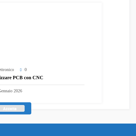
ettronico
0
izzare PCB con CNC
Gennaio 2026
Accetta
 By
SpiceThemes