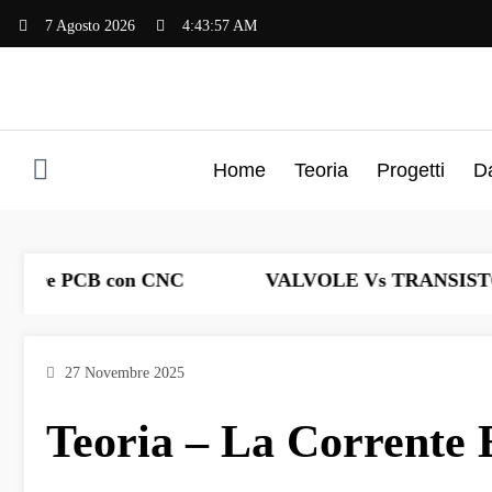
Vai
7 Agosto 2026
4:43:57 AM
al
contenuto
Home
Teoria
Progetti
D
re PCB con CNC
VALVOLE Vs TRANSISTOR
27 Novembre 2025
Teoria – La Corrente E