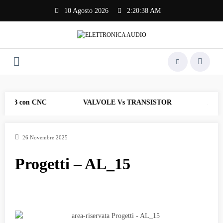
Vai
10 Agosto 2026
2:20:38 AM
al
contenuto
 PCB con CNC
VALVOLE Vs TRANSISTOR
AF_17 
26 Novembre 2025
Progetti – AL_15