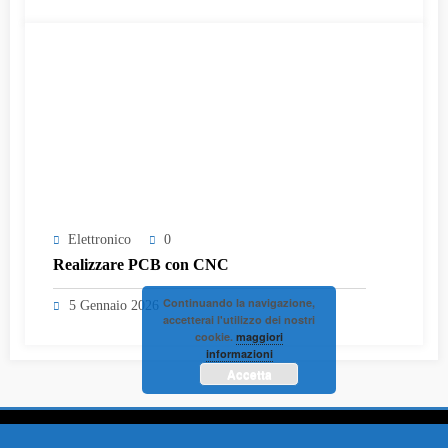
Elettronico
0
Realizzare PCB con CNC
Continuando la navigazione,
5 Gennaio 2026
accetterai l'utilizzo dei nostri
cookie.
maggiori
informazioni
Accetta
Copyright by
Elettronica Audio
Tema 2026 |
GDPR
|
PRIVACY
|
NOTE LEGALI
|
Powered By
SpiceThemes