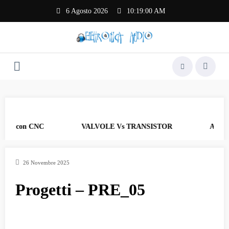
Vai
6 Agosto 2026
10:19:00 AM
al
contenuto
CB con CNC
VALVOLE Vs TRANSISTOR
AF_17 Re
26 Novembre 2025
Progetti – PRE_05