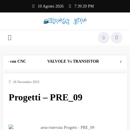
Vai
10 Agosto 2026
7:39:20 PM
al
contenuto
PCB con CNC
VALVOLE Vs TRANSISTOR
AF_17 R
26 Novembre 2025
Progetti – PRE_09