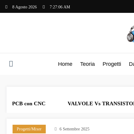
Vai
8 Agosto 2026
7:27:06 AM
al
contenuto
Home
Teoria
Progetti
D
 PCB con CNC
VALVOLE Vs TRANSISTOR
Progetti/Mixer
6 Settembre 2025