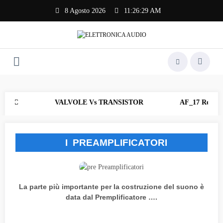
Vai
8 Agosto 2026
11:26:29 AM
al
contenuto
n CNC
VALVOLE Vs TRANSISTOR
AF_17 Rev.202
I PREAMPLIFICATORI
La parte più importante per la costruzione del suono è
data dal Premplificatore ….