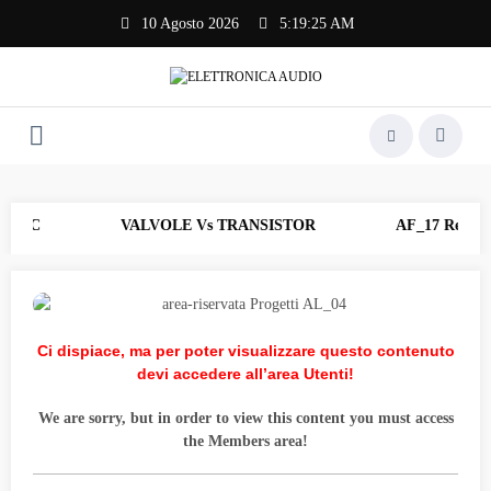
Vai
10 Agosto 2026
5:19:25 AM
al
contenuto
n CNC
VALVOLE Vs TRANSISTOR
AF_17 Rev.202
Ci dispiace, ma per poter visualizzare questo contenuto
devi accedere all’area Utenti!
We are sorry, but in order to view this content you must access
the Members area!