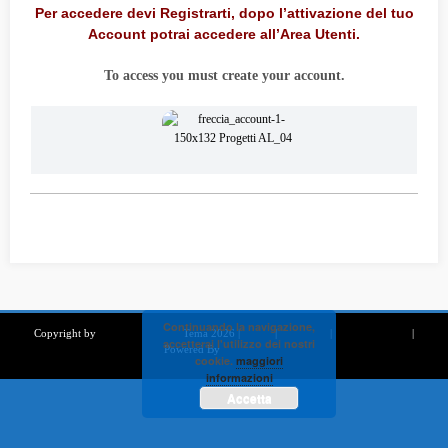
Per accedere devi Registrarti, dopo l’attivazione del tuo
Account potrai accedere all’Area Utenti.
To access you must create your account.
Continuando la navigazione,
Copyright by
Elettronica Audio
Tema 2026 |
GDPR
|
PRIVACY
|
NOTE LEGALI
|
accetterai l'utilizzo dei nostri
Powered By
SpiceThemes
cookie.
maggiori
informazioni
Accetta