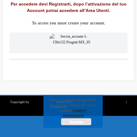
Per accedere devi Registrarti, dopo l’attivazione del tuo
Account potrai accedere all’Area Utenti.
To access you must create your account.
Continuando la navigazione,
Copyright by
Elettronica Audio
Tema 2026 |
GDPR
|
PRIVACY
|
NOTE LEGALI
|
accetterai l'utilizzo dei nostri
Powered By
SpiceThemes
cookie.
maggiori
informazioni
Accetta