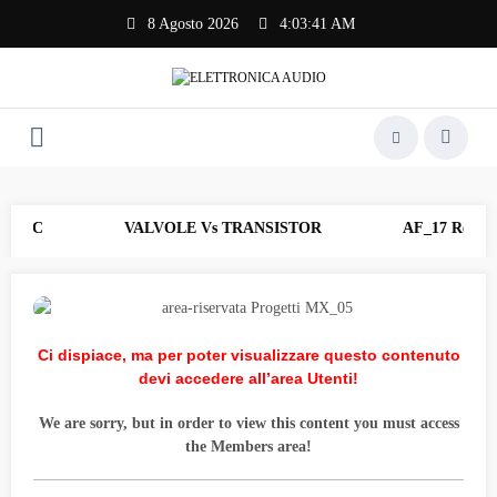
Vai
8 Agosto 2026
4:03:41 AM
al
contenuto
n CNC
VALVOLE Vs TRANSISTOR
AF_17 Rev.202
Ci dispiace, ma per poter visualizzare questo contenuto
devi accedere all’area Utenti!
We are sorry, but in order to view this content you must access
the Members area!