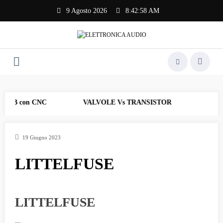
Vai
9 Agosto 2026
8:42:58 AM
al
contenuto
 PCB con CNC
VALVOLE Vs TRANSISTOR
AF_17 
19 Giugno 2023
LITTELFUSE
LITTELFUSE