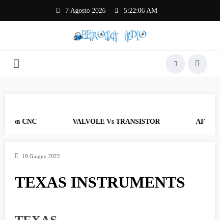
Vai
7 Agosto 2026
5:22:06 AM
al
contenuto
B con CNC
VALVOLE Vs TRANSISTOR
AF_17 Rev
19 Giugno 2023
TEXAS INSTRUMENTS