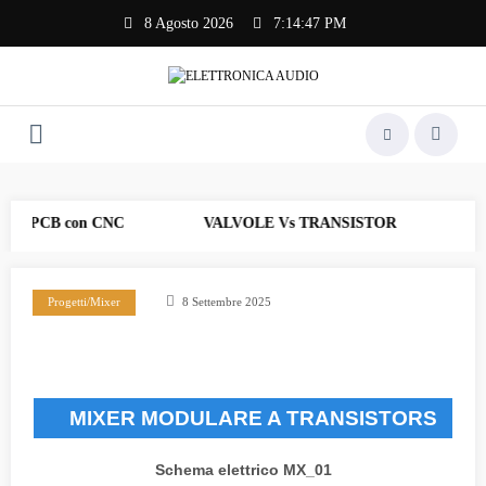
Vai
8 Agosto 2026
7:14:47 PM
al
contenuto
are PCB con CNC
VALVOLE Vs TRANSISTOR
AF_
Progetti/Mixer
8 Settembre 2025
MIXER MODULARE A TRANSISTORS
Schema elettrico MX_01