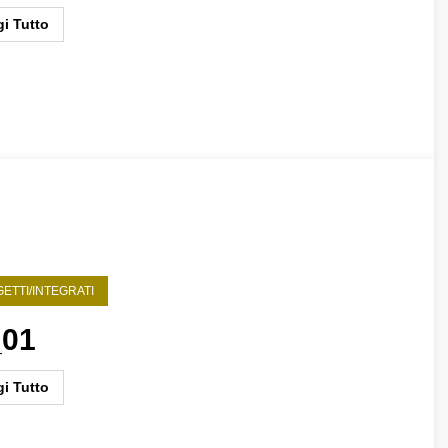
i Tutto
ETTI/INTEGRATI
_01
i Tutto