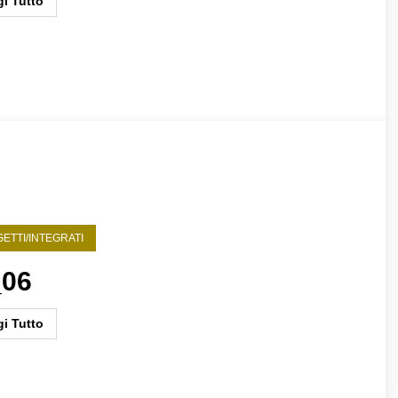
i Tutto
ETTI/INTEGRATI
_06
i Tutto