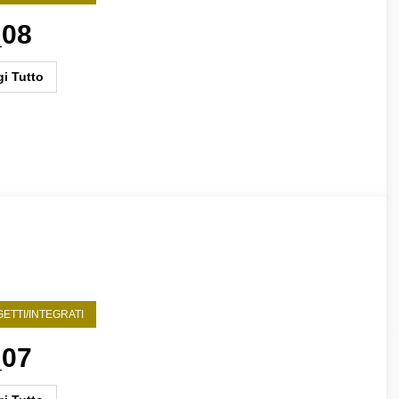
_08
i Tutto
ETTI/INTEGRATI
_07