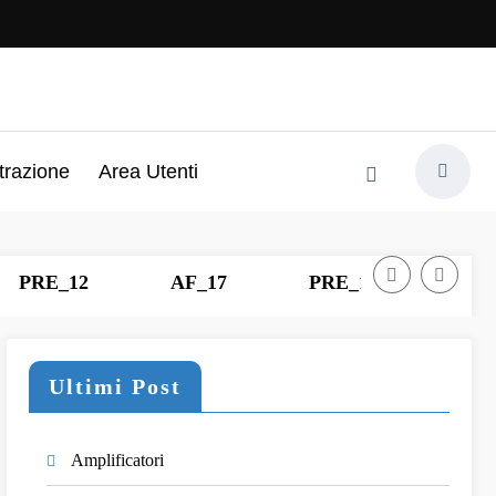
trazione
Area Utenti
AF_17
PRE_11
Alimentatore 
Ultimi Post
Amplificatori