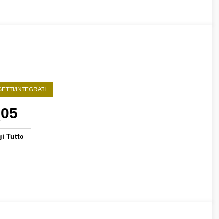
ETTI/INTEGRATI
_05
i Tutto